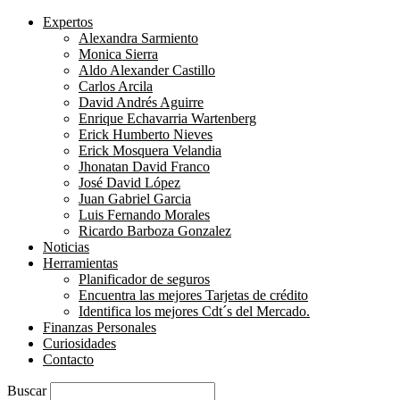
Expertos
Alexandra Sarmiento
Monica Sierra
Aldo Alexander Castillo
Carlos Arcila
David Andrés Aguirre
Enrique Echavarria Wartenberg
Erick Humberto Nieves
Erick Mosquera Velandia
Jhonatan David Franco
José David López
Juan Gabriel Garcia
Luis Fernando Morales
Ricardo Barboza Gonzalez
Noticias
Herramientas
Planificador de seguros
Encuentra las mejores Tarjetas de crédito
Identifica los mejores Cdt´s del Mercado.
Finanzas Personales
Curiosidades
Contacto
Buscar