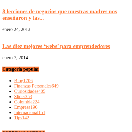
8 lecciones de negocios que nuestras madres nos
enseñaron y las...
enero 24, 2013
Las diez mejores ‘webs’ para emprendedores
enero 7, 2014
Categoría popular
Blog
1706
Finanzas Personales
649
Curiosidades
405
Slider
353
Colombia
224
Empresa
196
Internacional
151
Tips
142