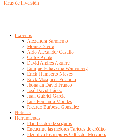
Ideas de Inversión
Expertos
Alexandra Sarmiento
Monica Sierra
Aldo Alexander Castillo
Carlos Arcila
David Andrés Aguirre
Enrique Echavarria Wartenberg
Erick Humberto Nieves
Erick Mosquera Velandia
Jhonatan David Franco
José David López
Juan Gabriel Garcia
Luis Fernando Morales
Ricardo Barboza Gonzalez
Noticias
Herramientas
Planificador de seguros
Encuentra las mejores Tarjetas de crédito
Identifica los mejores Cdt´s del Mercado.