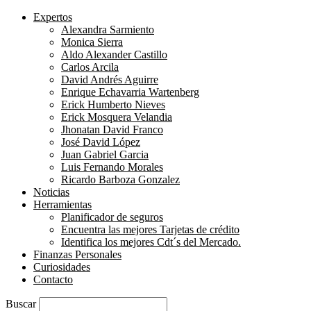
Expertos
Alexandra Sarmiento
Monica Sierra
Aldo Alexander Castillo
Carlos Arcila
David Andrés Aguirre
Enrique Echavarria Wartenberg
Erick Humberto Nieves
Erick Mosquera Velandia
Jhonatan David Franco
José David López
Juan Gabriel Garcia
Luis Fernando Morales
Ricardo Barboza Gonzalez
Noticias
Herramientas
Planificador de seguros
Encuentra las mejores Tarjetas de crédito
Identifica los mejores Cdt´s del Mercado.
Finanzas Personales
Curiosidades
Contacto
Buscar