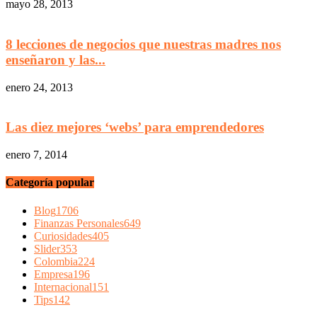
mayo 28, 2013
8 lecciones de negocios que nuestras madres nos
enseñaron y las...
enero 24, 2013
Las diez mejores ‘webs’ para emprendedores
enero 7, 2014
Categoría popular
Blog
1706
Finanzas Personales
649
Curiosidades
405
Slider
353
Colombia
224
Empresa
196
Internacional
151
Tips
142