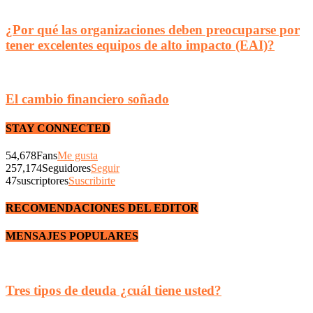
¿Por qué las organizaciones deben preocuparse por
tener excelentes equipos de alto impacto (EAI)?
El cambio financiero soñado
STAY CONNECTED
54,678
Fans
Me gusta
257,174
Seguidores
Seguir
47
suscriptores
Suscribirte
RECOMENDACIONES DEL EDITOR
MENSAJES POPULARES
Tres tipos de deuda ¿cuál tiene usted?