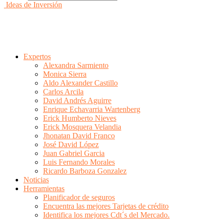
Ideas de Inversión
Expertos
Alexandra Sarmiento
Monica Sierra
Aldo Alexander Castillo
Carlos Arcila
David Andrés Aguirre
Enrique Echavarria Wartenberg
Erick Humberto Nieves
Erick Mosquera Velandia
Jhonatan David Franco
José David López
Juan Gabriel Garcia
Luis Fernando Morales
Ricardo Barboza Gonzalez
Noticias
Herramientas
Planificador de seguros
Encuentra las mejores Tarjetas de crédito
Identifica los mejores Cdt´s del Mercado.