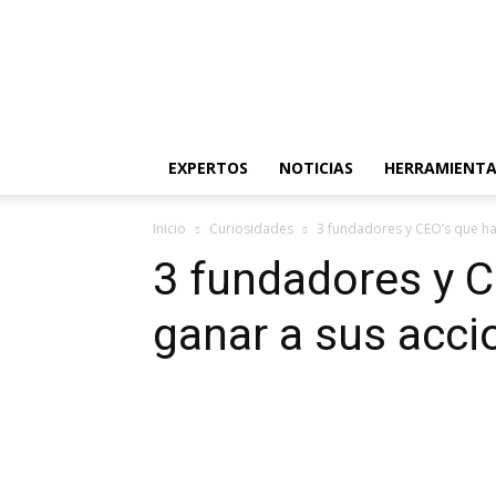
Ideas
de
Inversión
EXPERTOS
NOTICIAS
HERRAMIENTA
Inicio
Curiosidades
3 fundadores y CEO’s que ha
3 fundadores y 
ganar a sus acci