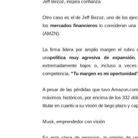
Jeff Bezoz, inspira confianza
Otro caso es el de Jeff Bezoz, uno de los ej
los
mercados financieros
lo consideran una 
(AMZN).
La firma lidera por amplio margen el rubro 
una
política muy agresiva de expansión
,
extremadamente bajos o, incluso a veces
competencia.
“Tu margen es mi oportunidad”
A pesar de las pérdidas que tuvo Amazon.com 
máximos históricos, por encima de los 332 dóla
titular en cuanto a su visión de largo plazo y c
Musk, emprendedor con visión
En esta clase de negocios, la opinión de u