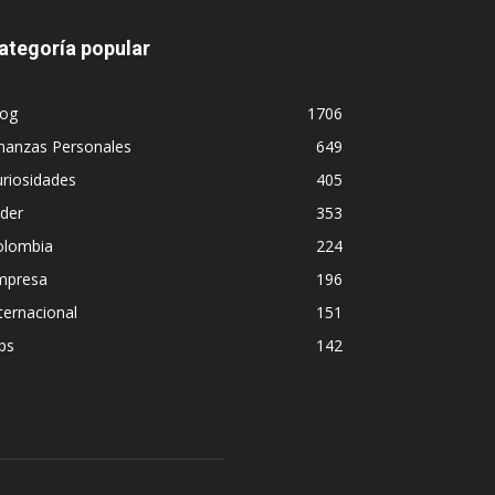
ategoría popular
log
1706
nanzas Personales
649
riosidades
405
ider
353
olombia
224
mpresa
196
ternacional
151
ps
142