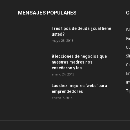
MENSAJES POPULARES
C
Tres tipos de deuda ¿cuál tiene
B
usted?
Fi
mayo 28, 2013
Cu
Sl
8 lecciones de negocios que
nuestras madres nos
C
enseñaron y las...
E
enero 24, 2013
In
Las diez mejores ‘webs’ para
Ti
emprendedores
enero 7, 2014