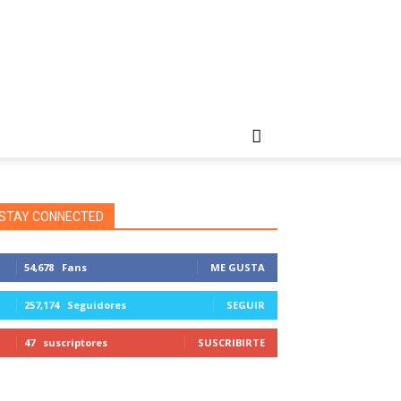
STAY CONNECTED
54,678
Fans
ME GUSTA
257,174
Seguidores
SEGUIR
47
suscriptores
SUSCRIBIRTE