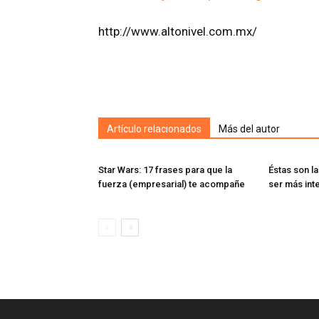
http://www.altonivel.com.mx/
Artículo relacionados
Más del autor
Star Wars: 17 frases para que la
Éstas son l
fuerza (empresarial) te acompañe
ser más int