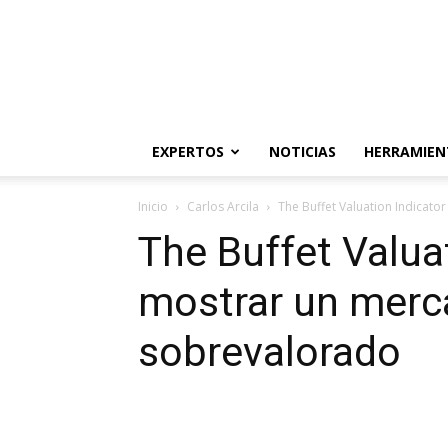
Ideas
de
Inversión
EXPERTOS
NOTICIAS
HERRAMIEN
Inicio
Carlos Arcila
The Buffet Valuation Indicat
The Buffet Valua
mostrar un merc
sobrevalorado