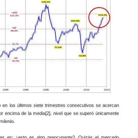
 en los últimos siete trimestres consecutivos se acercan
r encima de la media[2], nivel que se superó únicamente
milenio.
stas es: ¿esto es algo preocupante?. Quizás el mercado