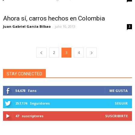
Ahora sí, carros hechos en Colombia
Juan Gabriel García Bilbao
-
julio 10, 2013
3
2
3
4
STAY CONNECTED
54,678
Fans
ME GUSTA
257,174
Seguidores
SEGUIR
47
suscriptores
SUSCRIBIRTE