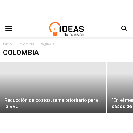
Superfinanciera propone revisar los
Inicio
costos bursátiles
Colombia
Página 3
COLOMBIA
Juan Gabriel García Bilbao
-
agosto 29, 2013
Reducción de costos, tema prioritario para
“En el me
la BVC
casos de