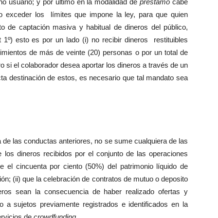
cho usuario; y por último en la modalidad de
préstamo
cabe
o exceder los límites que impone la ley, para que quien
ito de captación masiva y habitual de dineros del público,
1º) esto es por un lado (i) no recibir dineros restituibles
imientos de más de veinte (20) personas o por un total de
tro si el colaborador desea aportar los dineros a través de un
cta destinación de estos, es necesario que tal mandato sea
a de las conductas anteriores, no se sume cualquiera de las
de los dineros recibidos por el conjunto de las operaciones
 el cincuenta por ciento (50%) del patrimonio líquido de
ón; (ii) que la celebración de contratos de mutuo o deposito
eros sean la consecuencia de haber realizado ofertas y
a sujetos previamente registrados e identificados en la
ervicios de
crowdfunding.