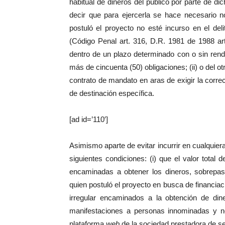
habitual de dineros del público por parte de di
decir que para ejercerla se hace necesario n
postuló el proyecto no esté incurso en el del
(Código Penal art. 316, D.R. 1981 de 1988 art 
dentro de un plazo determinado con o sin rend
más de cincuenta (50) obligaciones; (ii) o del o
contrato de mandato en aras de exigir la corre
de destinación específica.
[ad id=’110′]
Asimismo aparte de evitar incurrir en cualquier
siguientes condiciones: (i) que el valor total 
encaminadas a obtener los dineros, sobrepase
quien postuló el proyecto en busca de financiaci
irregular encaminados a la obtención de din
manifestaciones a personas innominadas y no 
plataforma
web
de la sociedad prestadora de s