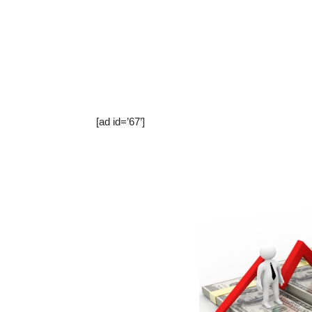
[ad id=’67’]