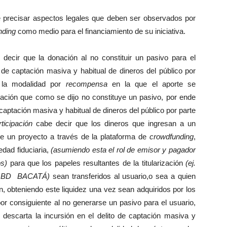
te precisar aspectos legales que deben ser observados por
nding
como medio para el financiamiento de su iniciativa.
decir que la donación al no constituir un pasivo para el
o de captación masiva y habitual de dineros del público por
n la modalidad por
recompensa
en la que el aporte se
nación que como se dijo no constituye un pasivo, por ende
 captación masiva y habitual de dineros del público por parte
rticipación
cabe decir que los dineros que ingresan a un
e un proyecto a través de la plataforma de
crowdfunding
,
iedad fiduciaria,
(asumiendo esta el rol de emisor y pagador
os)
para que los papeles resultantes de la titularización
(ej.
cto BD BACATÁ)
sean transferidos al usuario,o sea a quien
n, obteniendo este liquidez una vez sean adquiridos por los
 por consiguiente al no generarse un pasivo para el usuario,
 descarta la incursión en el delito de captación masiva y