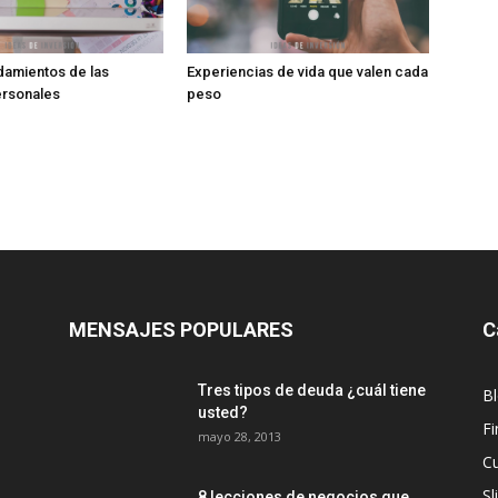
damientos de las
Experiencias de vida que valen cada
ersonales
peso
MENSAJES POPULARES
C
Tres tipos de deuda ¿cuál tiene
B
usted?
Fi
mayo 28, 2013
Cu
Sl
8 lecciones de negocios que