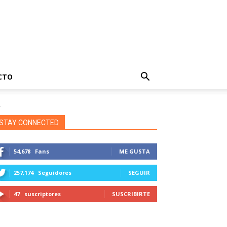
CTO
.
STAY CONNECTED
54,678
Fans
ME GUSTA
257,174
Seguidores
SEGUIR
47
suscriptores
SUSCRIBIRTE