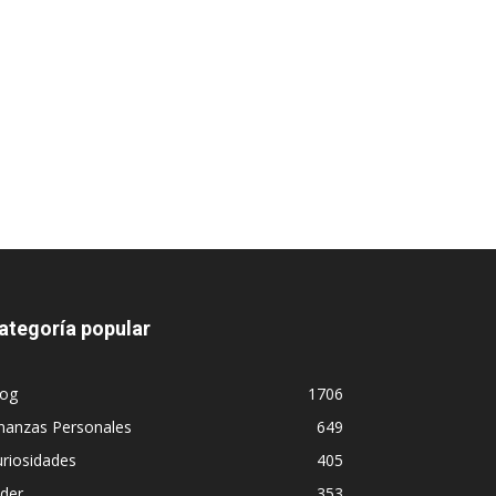
ategoría popular
log
1706
nanzas Personales
649
riosidades
405
ider
353