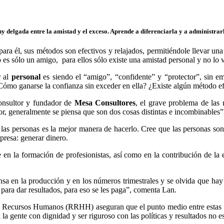
 delgada entre la amistad y el exceso. Aprende a diferenciarla y a administrar
ara él, sus métodos son efectivos y relajados, permitiéndole llevar una
 es sólo un amigo, para ellos sólo existe una amistad personal y no lo v
r al
personal
es siendo el “amigo”, “confidente” y “protector”, sin 
Cómo ganarse la confianza sin exceder en ella? ¿Existe algún método efe
nsultor y fundador de
Mesa Consultores
, el grave problema de las
gor, generalmente se piensa que son dos cosas distintas e incombinables”,
 las personas es la mejor manera de hacerlo. Cree que las personas so
mpresa: generar dinero.
e en la formación de profesionistas, así como en la contribución de la
iensa en la producción y en los números trimestrales y se olvida que hay
y para dar resultados, para eso se les paga”, comenta Lan.
en Recursos Humanos (RRHH) aseguran que el punto medio entre estas ve
a la gente con dignidad y ser riguroso con las políticas y resultados no e