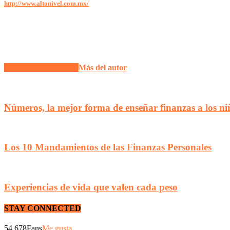
http://www.altonivel.com.mx/
Artículo relacionados
Más del autor
Números, la mejor forma de enseñar finanzas a los ni
Los 10 Mandamientos de las Finanzas Personales
Experiencias de vida que valen cada peso
STAY CONNECTED
54,678
Fans
Me gusta