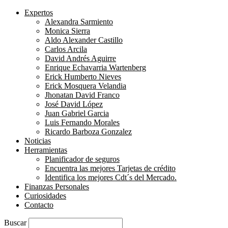
Expertos
Alexandra Sarmiento
Monica Sierra
Aldo Alexander Castillo
Carlos Arcila
David Andrés Aguirre
Enrique Echavarria Wartenberg
Erick Humberto Nieves
Erick Mosquera Velandia
Jhonatan David Franco
José David López
Juan Gabriel Garcia
Luis Fernando Morales
Ricardo Barboza Gonzalez
Noticias
Herramientas
Planificador de seguros
Encuentra las mejores Tarjetas de crédito
Identifica los mejores Cdt´s del Mercado.
Finanzas Personales
Curiosidades
Contacto
Buscar