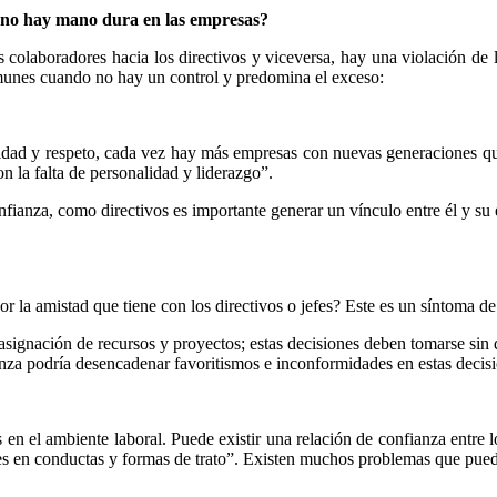
 no hay mano dura en las empresas?
 colaboradores hacia los directivos y viceversa, hay una violación de l
nes cuando no hay un control y predomina el exceso:
idad y respeto, cada vez hay más empresas con nuevas generaciones que
n la falta de personalidad y liderazgo”.
fianza, como directivos es importante generar un vínculo entre él y su 
 la amistad que tiene con los directivos o jefes? Este es un síntoma d
, asignación de recursos y proyectos; estas decisiones deben tomarse sin 
anza podría desencadenar favoritismos e inconformidades en estas decis
n el ambiente laboral. Puede existir una relación de confianza entre l
es en conductas y formas de trato”. Existen muchos problemas que puede