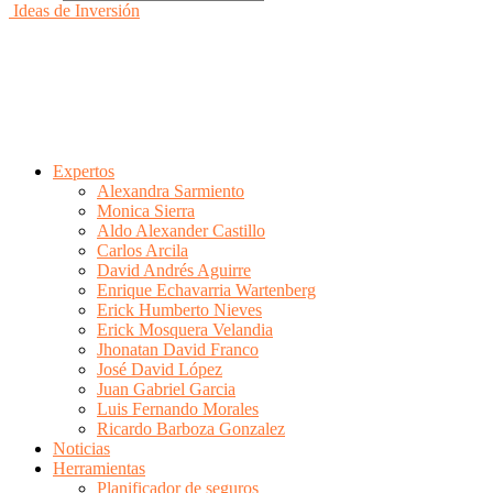
Ideas de Inversión
Expertos
Alexandra Sarmiento
Monica Sierra
Aldo Alexander Castillo
Carlos Arcila
David Andrés Aguirre
Enrique Echavarria Wartenberg
Erick Humberto Nieves
Erick Mosquera Velandia
Jhonatan David Franco
José David López
Juan Gabriel Garcia
Luis Fernando Morales
Ricardo Barboza Gonzalez
Noticias
Herramientas
Planificador de seguros