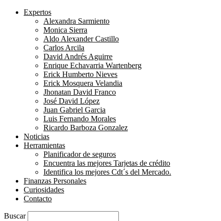
Expertos
Alexandra Sarmiento
Monica Sierra
Aldo Alexander Castillo
Carlos Arcila
David Andrés Aguirre
Enrique Echavarria Wartenberg
Erick Humberto Nieves
Erick Mosquera Velandia
Jhonatan David Franco
José David López
Juan Gabriel Garcia
Luis Fernando Morales
Ricardo Barboza Gonzalez
Noticias
Herramientas
Planificador de seguros
Encuentra las mejores Tarjetas de crédito
Identifica los mejores Cdt´s del Mercado.
Finanzas Personales
Curiosidades
Contacto
Buscar