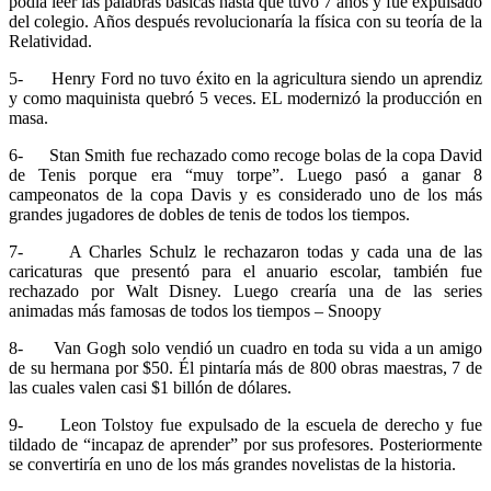
podía leer las palabras básicas hasta que tuvo 7 años y fue expulsado
del colegio. Años después revolucionaría la física con su teoría de la
Relatividad.
5- Henry Ford no tuvo éxito en la agricultura siendo un aprendiz
y como maquinista quebró 5 veces. EL modernizó la producción en
masa.
6- Stan Smith fue rechazado como recoge bolas de la copa David
de Tenis porque era “muy torpe”. Luego pasó a ganar 8
campeonatos de la copa Davis y es considerado uno de los más
grandes jugadores de dobles de tenis de todos los tiempos.
7- A Charles Schulz le rechazaron todas y cada una de las
caricaturas que presentó para el anuario escolar, también fue
rechazado por Walt Disney. Luego crearía una de las series
animadas más famosas de todos los tiempos – Snoopy
8- Van Gogh solo vendió un cuadro en toda su vida a un amigo
de su hermana por $50. Él pintaría más de 800 obras maestras, 7 de
las cuales valen casi $1 billón de dólares.
9- Leon Tolstoy fue expulsado de la escuela de derecho y fue
tildado de “incapaz de aprender” por sus profesores. Posteriormente
se convertiría en uno de los más grandes novelistas de la historia.