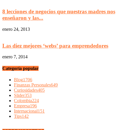
8 lecciones de negocios que nuestras madres nos
enseñaron y las...
enero 24, 2013
Las diez mejores ‘webs’ para emprendedores
enero 7, 2014
Categoría popular
Blog
1706
Finanzas Personales
649
Curiosidades
405
Slider
353
Colombia
224
Empresa
196
Internacional
151
Tips
142