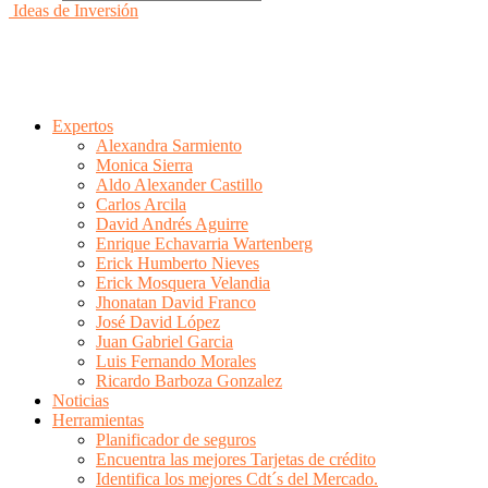
Ideas de Inversión
Expertos
Alexandra Sarmiento
Monica Sierra
Aldo Alexander Castillo
Carlos Arcila
David Andrés Aguirre
Enrique Echavarria Wartenberg
Erick Humberto Nieves
Erick Mosquera Velandia
Jhonatan David Franco
José David López
Juan Gabriel Garcia
Luis Fernando Morales
Ricardo Barboza Gonzalez
Noticias
Herramientas
Planificador de seguros
Encuentra las mejores Tarjetas de crédito
Identifica los mejores Cdt´s del Mercado.