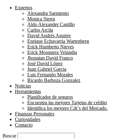
Expertos
Alexandra Sarmiento
Monica Sierra
Aldo Alexander Castillo
Carlos Arcila
David Andrés Aguirre
Enrique Echavarria Wartenberg
Erick Humberto Nieves
Erick Mosquera Velandia
Jhonatan David Franco
José David López
Juan Gabriel Garcia
Luis Fernando Morales
Ricardo Barboza Gonzalez
Noticias
Herramientas
Planificador de seguros
Encuentra las mejores Tarjetas de crédito
Identifica los mejores Cdt´s del Mercado.
Finanzas Personales
Curiosidades
Contacto
Buscar