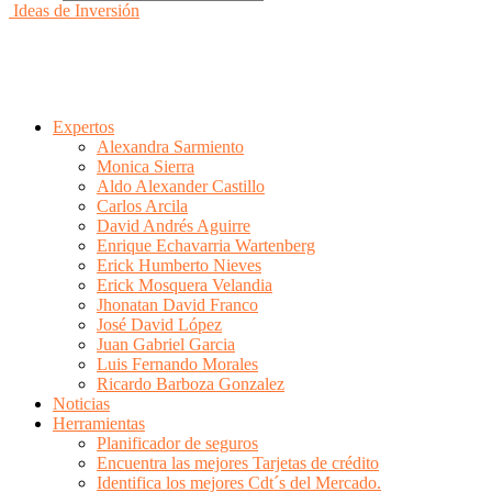
Ideas de Inversión
Expertos
Alexandra Sarmiento
Monica Sierra
Aldo Alexander Castillo
Carlos Arcila
David Andrés Aguirre
Enrique Echavarria Wartenberg
Erick Humberto Nieves
Erick Mosquera Velandia
Jhonatan David Franco
José David López
Juan Gabriel Garcia
Luis Fernando Morales
Ricardo Barboza Gonzalez
Noticias
Herramientas
Planificador de seguros
Encuentra las mejores Tarjetas de crédito
Identifica los mejores Cdt´s del Mercado.