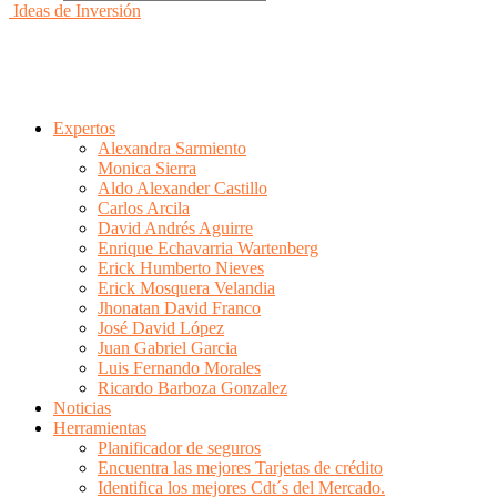
Ideas de Inversión
Expertos
Alexandra Sarmiento
Monica Sierra
Aldo Alexander Castillo
Carlos Arcila
David Andrés Aguirre
Enrique Echavarria Wartenberg
Erick Humberto Nieves
Erick Mosquera Velandia
Jhonatan David Franco
José David López
Juan Gabriel Garcia
Luis Fernando Morales
Ricardo Barboza Gonzalez
Noticias
Herramientas
Planificador de seguros
Encuentra las mejores Tarjetas de crédito
Identifica los mejores Cdt´s del Mercado.