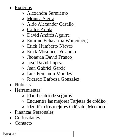
Expertos
Alexandra Sarmiento
Monica Sierra
Aldo Alexander Castillo
Carlos Arcila
David Andrés Aguirre
Enrique Echavarria Wartenberg
Erick Humberto Nieves
Erick Mosquera Velandia
Jhonatan David Franco
José David López
Juan Gabriel Garcia
Luis Fernando Morales
Ricardo Barboza Gonzalez
Noticias
Herramientas
Planificador de seguros
Encuentra las mejores Tarjetas de crédito
Identifica los mejores Cdt´s del Mercado.
Finanzas Personales
Curiosidades
Contacto
Buscar