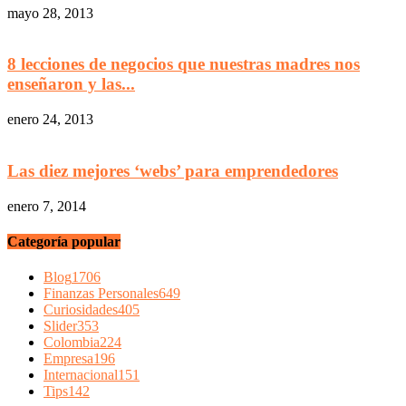
mayo 28, 2013
8 lecciones de negocios que nuestras madres nos
enseñaron y las...
enero 24, 2013
Las diez mejores ‘webs’ para emprendedores
enero 7, 2014
Categoría popular
Blog
1706
Finanzas Personales
649
Curiosidades
405
Slider
353
Colombia
224
Empresa
196
Internacional
151
Tips
142