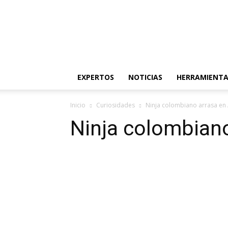
Ideas
de
Inversión
EXPERTOS
NOTICIAS
HERRAMIENTA
Inicio
Curiosidades
Ninja colombiano arrasa en
Ninja colombian