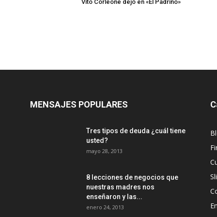
Vito Corleone dejó en «El Padrino»
MENSAJES POPULARES
C
Tres tipos de deuda ¿cuál tiene
B
usted?
Fi
mayo 28, 2013
Cu
Sl
8 lecciones de negocios que
nuestras madres nos
C
enseñaron y las...
E
enero 24, 2013