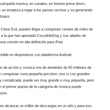
campaña masiva, en canales, en horario prime time»,
 se empieza a regar a los países vecinos y va generando
Brainz.
lone Evil, pueden llegar a conquistar cientos de miles de
ma a la que han apostado CocodriloDog y sus aliados de
na versión en alta definición para iPad.
nible en dispositivos con plataforma Android.
s de acción y música «es de alrededor de 60 millones de
an conquistar «una pequeña porción», eso sí con grandes
muy complicada, puede ser muy grande o muy pequeña, pero
n el primer puesto de la categoría de música puede
eyes.
s alcanzar un millón de descargas en un año y para eso,