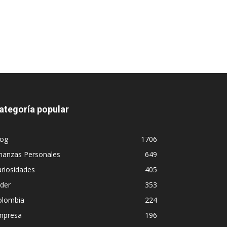
ategoría popular
log
1706
nanzas Personales
649
riosidades
405
ider
353
olombia
224
mpresa
196