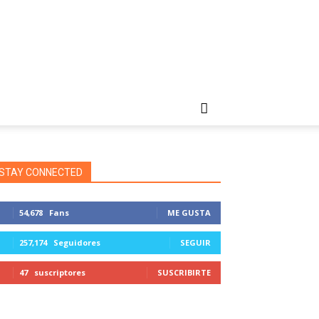
STAY CONNECTED
54,678
Fans
ME GUSTA
257,174
Seguidores
SEGUIR
47
suscriptores
SUSCRIBIRTE