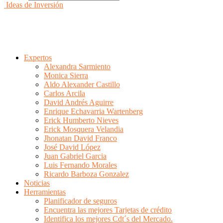
Ideas de Inversión
Expertos
Alexandra Sarmiento
Monica Sierra
Aldo Alexander Castillo
Carlos Arcila
David Andrés Aguirre
Enrique Echavarria Wartenberg
Erick Humberto Nieves
Erick Mosquera Velandia
Jhonatan David Franco
José David López
Juan Gabriel Garcia
Luis Fernando Morales
Ricardo Barboza Gonzalez
Noticias
Herramientas
Planificador de seguros
Encuentra las mejores Tarjetas de crédito
Identifica los mejores Cdt´s del Mercado.