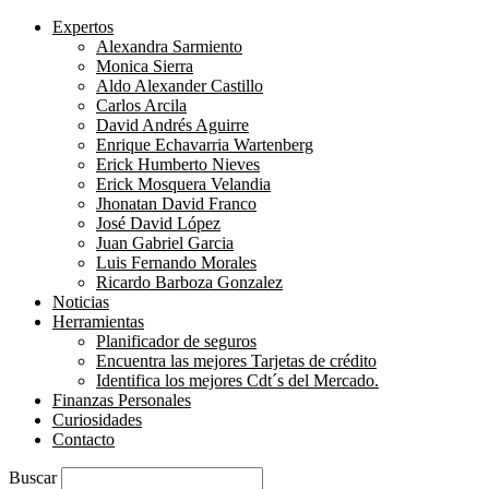
Expertos
Alexandra Sarmiento
Monica Sierra
Aldo Alexander Castillo
Carlos Arcila
David Andrés Aguirre
Enrique Echavarria Wartenberg
Erick Humberto Nieves
Erick Mosquera Velandia
Jhonatan David Franco
José David López
Juan Gabriel Garcia
Luis Fernando Morales
Ricardo Barboza Gonzalez
Noticias
Herramientas
Planificador de seguros
Encuentra las mejores Tarjetas de crédito
Identifica los mejores Cdt´s del Mercado.
Finanzas Personales
Curiosidades
Contacto
Buscar