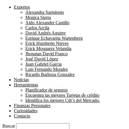
Expertos
Alexandra Sarmiento
Monica Sierra
Aldo Alexander Castillo
Carlos Arcila
David Andrés Aguirre
Enrique Echavarria Wartenberg
Erick Humberto Nieves
Erick Mosquera Velandia
Jhonatan David Franco
José David López
Juan Gabriel Garcia
Luis Fernando Morales
Ricardo Barboza Gonzalez
Noticias
Herramientas
Planificador de seguros
Encuentra las mejores Tarjetas de crédito
Identifica los mejores Cdt´s del Mercado.
Finanzas Personales
Curiosidades
Contacto
Buscar