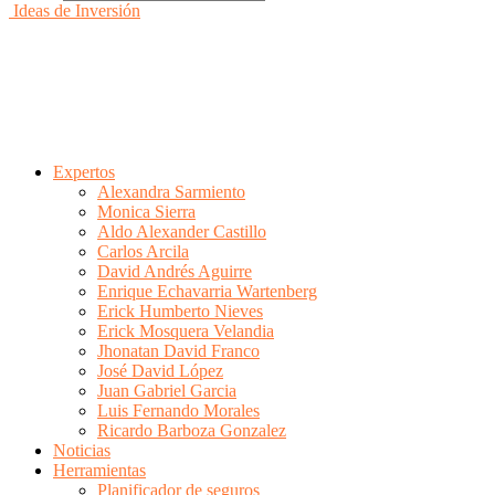
Ideas de Inversión
Expertos
Alexandra Sarmiento
Monica Sierra
Aldo Alexander Castillo
Carlos Arcila
David Andrés Aguirre
Enrique Echavarria Wartenberg
Erick Humberto Nieves
Erick Mosquera Velandia
Jhonatan David Franco
José David López
Juan Gabriel Garcia
Luis Fernando Morales
Ricardo Barboza Gonzalez
Noticias
Herramientas
Planificador de seguros