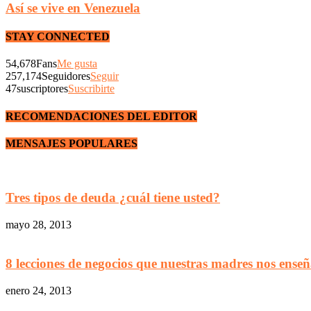
Así se vive en Venezuela
STAY CONNECTED
54,678
Fans
Me gusta
257,174
Seguidores
Seguir
47
suscriptores
Suscribirte
RECOMENDACIONES DEL EDITOR
MENSAJES POPULARES
Tres tipos de deuda ¿cuál tiene usted?
mayo 28, 2013
8 lecciones de negocios que nuestras madres nos enseña
enero 24, 2013