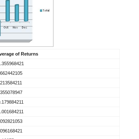
verage of Returns
1.355968421
.662442105
.213584211
.355078947
0.179884211
1.001684211
.092821053
.096168421