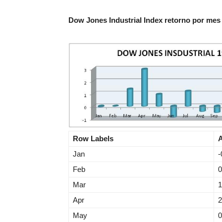
Dow Jones Industrial Index retorno por mes
Row Labels
A
Jan
-
Feb
0
Mar
1
Apr
2
May
0