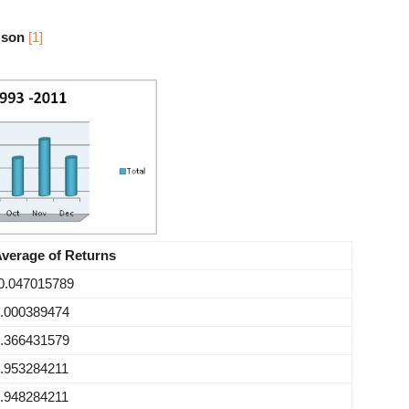
 son
[1]
verage of Returns
0.047015789
.000389474
.366431579
.953284211
.948284211