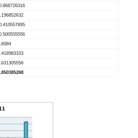
0.868726316
.196852632
0.410557895
0.500555556
.6084
.418983333
.631305556
.850385268