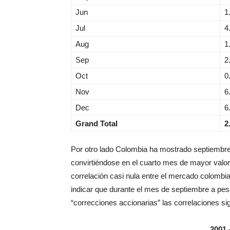
Jun
1
Jul
4
Aug
1
Sep
2
Oct
0
Nov
6
Dec
6
Grand Total
2
Por otro lado Colombia ha mostrado septiembre
convirtiéndose en el cuarto mes de mayor valor
correlación casi nula entre el mercado colombia
indicar que durante el mes de septiembre a pes
“correcciones accionarias” las correlaciones si
2001 