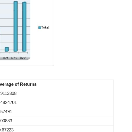
verage of Returns
.9113398
.4924701
.57491
.00883
0.67223