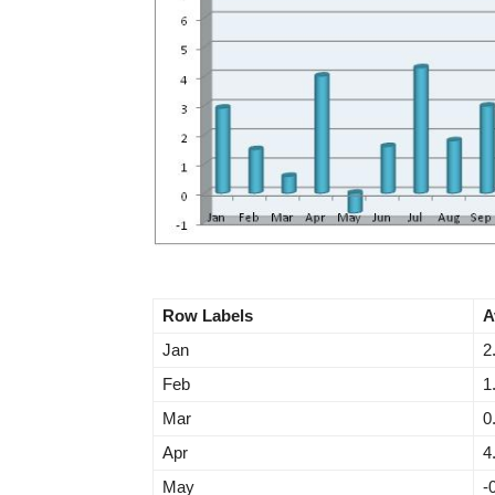
Row Labels
A
Jan
2
Feb
1
Mar
0
Apr
4
May
-