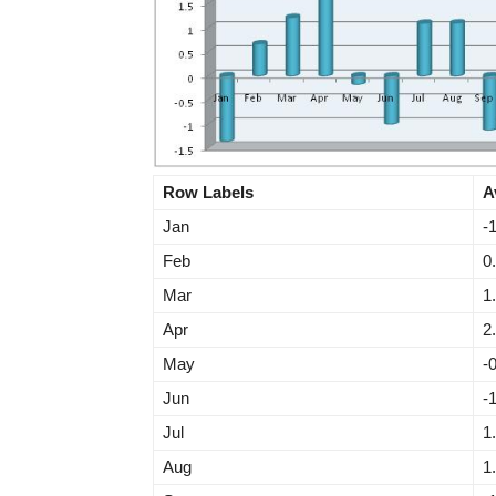
Row Labels
A
Jan
-
Feb
0
Mar
1
Apr
2
May
-
Jun
-
Jul
1
Aug
1