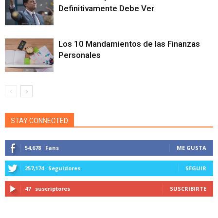
Definitivamente Debe Ver
Los 10 Mandamientos de las Finanzas
Personales
STAY CONNECTED
54,678
Fans
ME GUSTA
257,174
Seguidores
SEGUIR
47
suscriptores
SUSCRIBIRTE