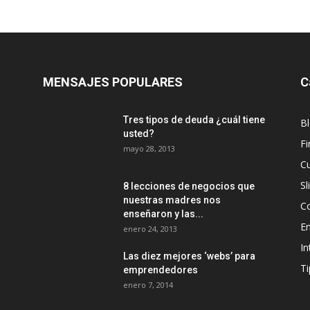
MENSAJES POPULARES
C
Tres tipos de deuda ¿cuál tiene
B
usted?
Fi
mayo 28, 2013
Cu
Sl
8 lecciones de negocios que
nuestras madres nos
C
enseñaron y las...
E
enero 24, 2013
In
Las diez mejores ‘webs’ para
Ti
emprendedores
enero 7, 2014