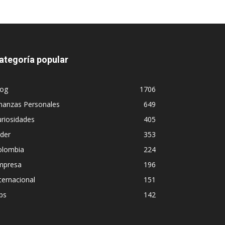
ategoría popular
log
1706
nanzas Personales
649
riosidades
405
ider
353
olombia
224
mpresa
196
ternacional
151
ps
142