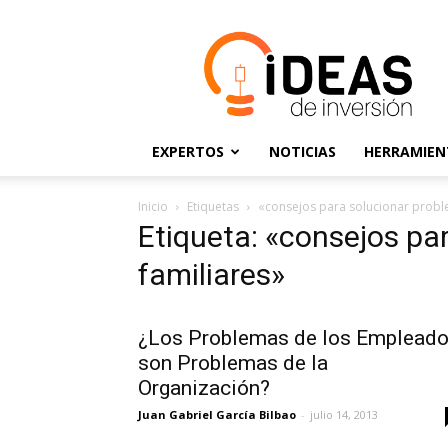
Ideas
de
Inversión
EXPERTOS
NOTICIAS
HERRAMIEN
Inicio
Etiquetas
«consejos para solucionar probl
Etiqueta: «consejos pa
familiares»
¿Los Problemas de los Emplead
son Problemas de la
Organización?
Juan Gabriel García Bilbao
-
julio 14, 2013