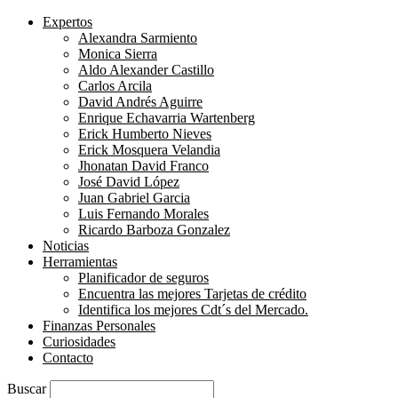
Expertos
Alexandra Sarmiento
Monica Sierra
Aldo Alexander Castillo
Carlos Arcila
David Andrés Aguirre
Enrique Echavarria Wartenberg
Erick Humberto Nieves
Erick Mosquera Velandia
Jhonatan David Franco
José David López
Juan Gabriel Garcia
Luis Fernando Morales
Ricardo Barboza Gonzalez
Noticias
Herramientas
Planificador de seguros
Encuentra las mejores Tarjetas de crédito
Identifica los mejores Cdt´s del Mercado.
Finanzas Personales
Curiosidades
Contacto
Buscar