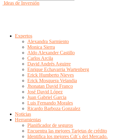
Ideas de Inversión
Expertos
Alexandra Sarmiento
Monica Sierra
Aldo Alexander Castillo
Carlos Arcila
David Andrés Aguirre
Enrique Echavarria Wartenberg
Erick Humberto Nieves
Erick Mosquera Velandia
Jhonatan David Franco
José David López
Juan Gabriel Garcia
Luis Fernando Morales
Ricardo Barboza Gonzalez
Noticias
Herramientas
Planificador de seguros
Encuentra las mejores Tarjetas de crédito
Identifica los mejores Cdt´s del Mercado.