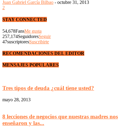
Juan Gabriel García Bilbao
-
octubre 31, 2013
2
STAY CONNECTED
54,678
Fans
Me gusta
257,174
Seguidores
Seguir
47
suscriptores
Suscribirte
RECOMENDACIONES DEL EDITOR
MENSAJES POPULARES
Tres tipos de deuda ¿cuál tiene usted?
mayo 28, 2013
8 lecciones de negocios que nuestras madres nos
enseñaron y las...